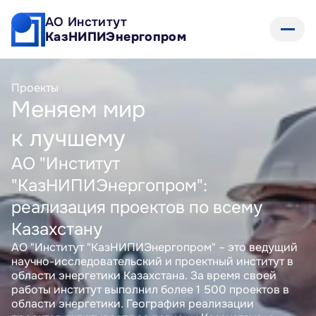
АО Институт 
КазНИПИЭнергопром
Проекты
Меняем мир
к лучшему
АО "Институт 
"КазНИПИЭнергопром": 
реализация проектов по всему 
Казахстану
АО "Институт "КазНИПИЭнергопром" – это ведущий 
научно-исследовательский и проектный институт в 
области энергетики Казахстана. За время своей 
работы институт выполнил более 1 500 проектов в 
области энергетики. География реализации 