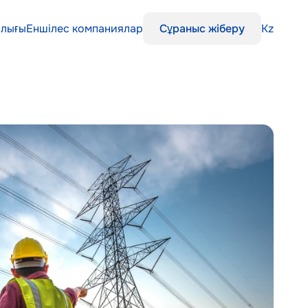
алығы
Еншілес компаниялар
Kz
Сұраныс жіберу
алығы
Еншілес компаниялар
Kz