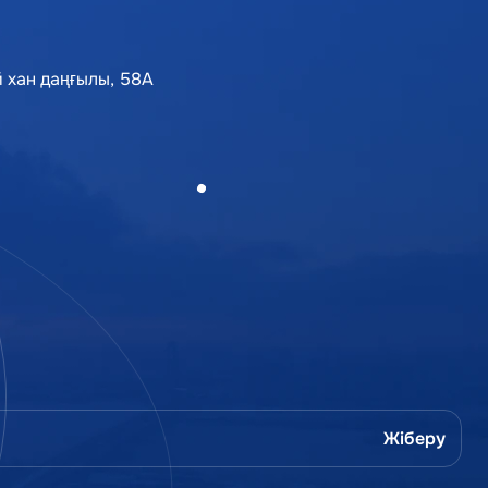
 хан даңғылы, 58А