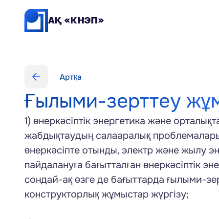
АҚ «КНЭП»
Артқа
Ғылыми-зерттеу жұ
1) өнеркәсіптік энергетика және орталық
жабдықтаудың салааралық проблемаларын
өнеркәсіпте отынды, электр және жылу э
пайдалануға бағытталған өнеркәсіптік эне
сондай-ақ өзге де бағыттарда ғылыми-зер
конструкторлық жұмыстар жүргізу; 