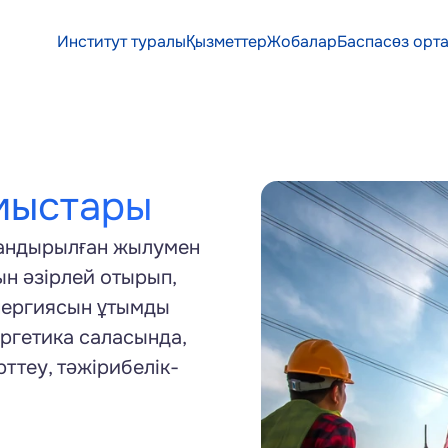
Институт туралы
Қызметтер
Жобалар
Баспасөз орт
Институт туралы
Қызметтер
Жобалар
Баспасөз орт
мыстары
тандырылған жылумен 
 әзірлей отырып, 
нергиясын ұтымды 
ргетика саласында, 
ттеу, тәжірибелік-