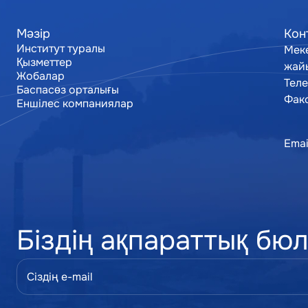
Мәзір
Кон
Институт туралы
Мек
Институт туралы
Қызметтер
жай
Қызметтер
Жобалар
Теле
Жобалар
Баспасөз орталығы
Факс
Баспасөз орталығы
Еншілес компаниялар
Еншілес компаниялар
Emai
Біздің ақпараттық бю