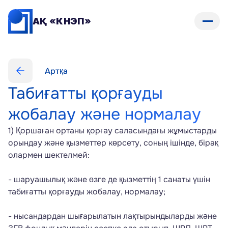
АҚ «КНЭП»
Артқа
Табиғатты қорғауды 
жобалау және нормалау
1) Қоршаған ортаны қорғау саласындағы жұмыстарды 
орындау және қызметтер көрсету, соның ішінде, бірақ 
олармен шектелмей: 
- шаруашылық және өзге де қызметтің 1 санаты үшін 
табиғатты қорғауды жобалау, нормалау; 
- нысандардан шығарылатын лақтырындыларды және 