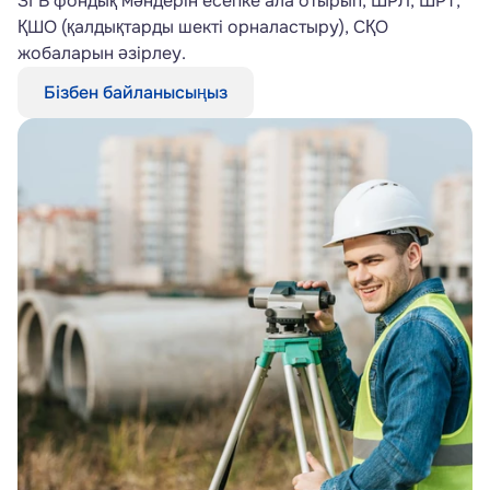
ЗГВ фондық мәндерін есепке ала отырып, ШРЛ, ШРТ, 
ҚШО (қалдықтарды шекті орналастыру), СҚО 
жобаларын әзірлеу.
Бізбен байланысыңыз