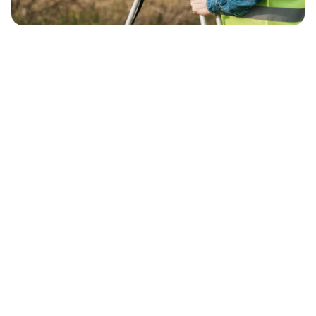
Қызметтер
Қызмет бағыты
Жобалау алдындағы жұмыстар