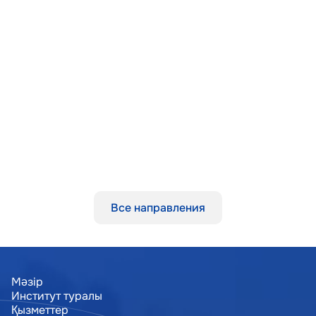
Құрылысты авторлық қадағалау
Нормативтік құжаттарды әзірлеу
Все направления
Мәзір
Институт туралы
Институт туралы
Қызметтер