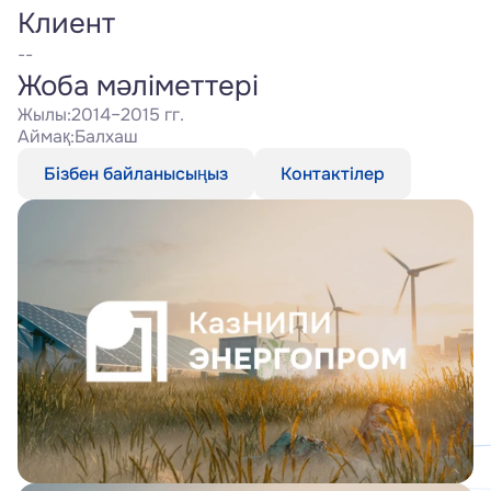
Клиент
--
Жоба мәліметтері
Жылы:
2014–2015 гг.
Аймақ:
Балхаш
Бізбен байланысыңыз
Контактілер