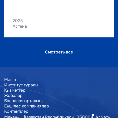
2023
Астана
Смотреть все
Мәзір
Институт туралы
Институт туралы
Қызметтер
Қызметтер
Жобалар
Жобалар
Баспасөз орталығы
Баспасөз орталығы
Еншілес компаниялар
Еншілес компаниялар
Контактілер
Мекен-
Қазақстан Республикасы, 050004, Алматы 