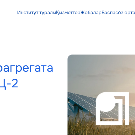
Институт туралы
Қызметтер
Жобалар
Баспасөз орт
Институт туралы
Қызметтер
Жобалар
Баспасөз орт
агрегата 
Ц-2