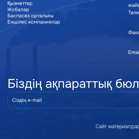
Институт туралы
Қызметтер
жай
Қызметтер
Жобалар
Теле
Жобалар
Баспасөз орталығы
Баспасөз орталығы
Еншілес компаниялар
Еншілес компаниялар
Факс
Emai
Біздің ақпараттық бю
Сайт материалдар