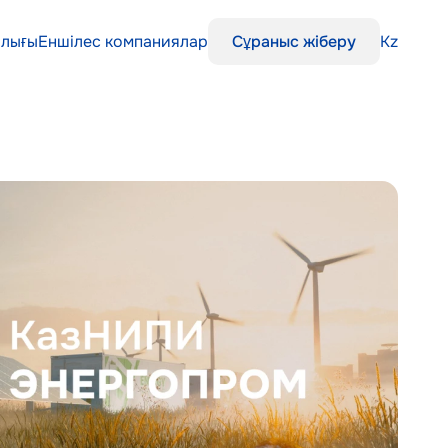
алығы
Еншілес компаниялар
Kz
Сұраныс жіберу
алығы
Еншілес компаниялар
Kz