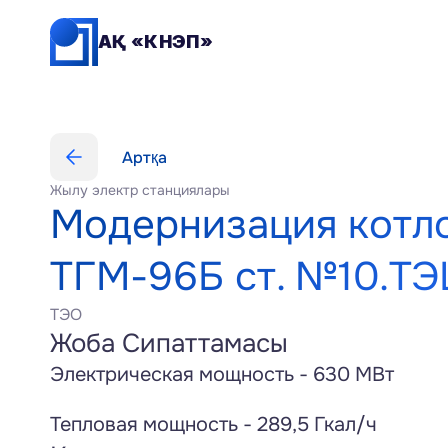
АҚ «КНЭП»
Артқа
Жылу электр станциялары
Модернизация котло
ТГМ-96Б ст. №10.ТЭ
ТЭО
Жоба Сипаттамасы
Электрическая мощность - 630 МВт
Тепловая мощность - 289,5 Гкал/ч